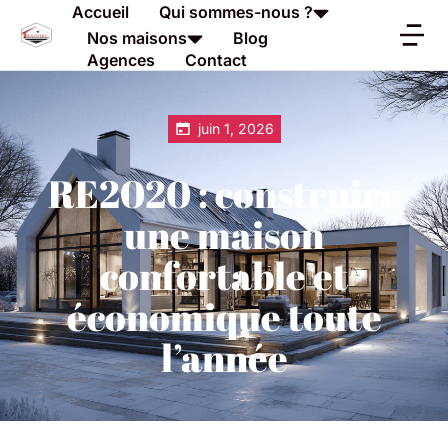
Accueil
Qui sommes-nous ?
Nos maisons
Blog
Agences
Contact
juin 1, 2026
RE2020 : construire
une maison
confortable et
économique toute
l’année