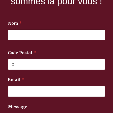
sommes là pour vous !
Nom
*
Code Postal
*
Email
*
M
Message
e
s