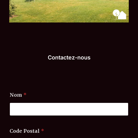
Contactez-nous
Nom
*
N
Code Postal
*
o